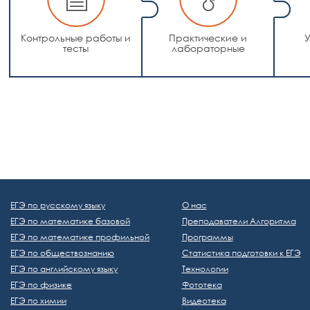
Контрольные работы и
Практические и
тесты
лабораторные
ЕГЭ по русскому языку
О нас
ЕГЭ по математике базовой
Преподаватели Алгоритма
ЕГЭ по математике профильной
Программы
ЕГЭ по обществознанию
Статистика подготовки к ЕГЭ
ЕГЭ по английскому языку
Технологии
ЕГЭ по физике
Фототека
ЕГЭ по химии
Видеотека